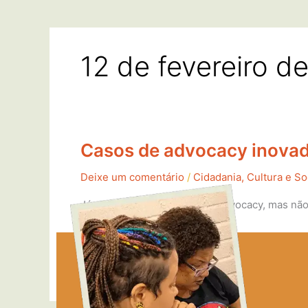
12 de fevereiro d
Casos de advocacy inovad
Casos
de
Deixe um comentário
/
Cidadania, Cultura e S
advocacy
inovadores
Já pesquisou sobre o que é advocacy, mas não
no
impactaram políticas públicas.
Brasil
e
Read More »
no
mundo