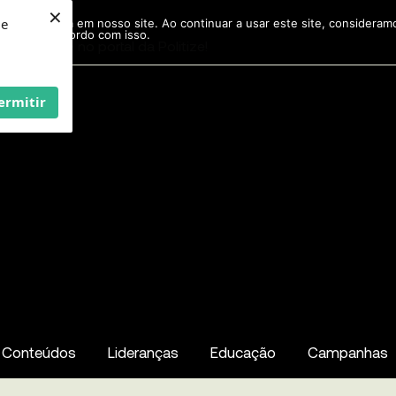
×
ie
r experiência em nosso site. Ao continuar a usar este site, considera
acordo com isso.
Pesquisar
...
ermitir
Conteúdos
Lideranças
Educação
Campanhas