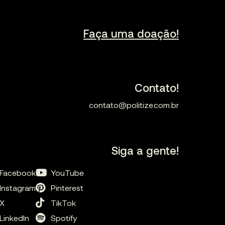
Faça uma doação!
Contato!
contato@politize.com.br
Siga a gente!
Facebook
YouTube
Instagram
Pinterest
X
TikTok
LinkedIn
Spotify