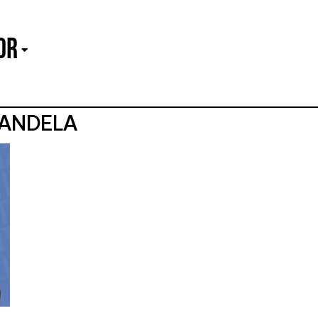
or
MANDELA