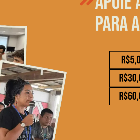
Apoie 
para a
R$5,
R$30,
R$60,