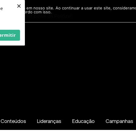
×
ie
r experiência em nosso site. Ao continuar a usar este site, considera
acordo com isso.
Pesquisar
...
ermitir
Conteúdos
Lideranças
Educação
Campanhas