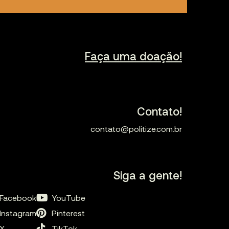
Faça uma doação!
Contato!
contato@politize.com.br
Siga a gente!
Facebook
YouTube
Instagram
Pinterest
X
TikTok