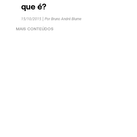
que é?
15/10/2015
Por
Bruno André Blume