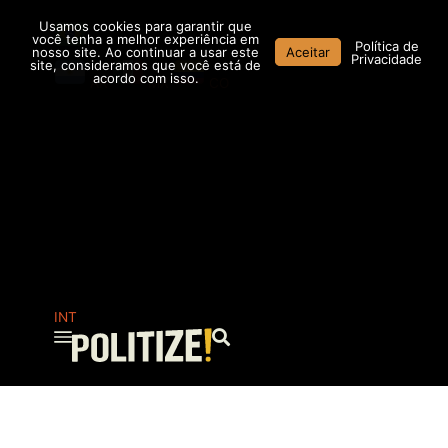
Ir
Usamos cookies para garantir que
para
você tenha a melhor experiência em
Política de
nosso site. Ao continuar a usar este
Aceitar
o
Privacidade
site, consideramos que você está de
conteúdo
acordo com isso.
AR
MX
CO
INT
Pesquisar
...