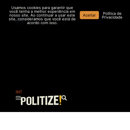
Ir
Usamos cookies para garantir que
para
você tenha a melhor experiência em
Política de
nosso site. Ao continuar a usar este
Aceitar
o
Privacidade
site, consideramos que você está de
conteúdo
acordo com isso.
AR
MX
CO
INT
Pesquisar
...