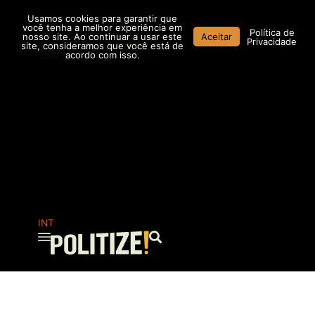
Ir
Usamos cookies para garantir que
para
você tenha a melhor experiência em
Política de
nosso site. Ao continuar a usar este
Aceitar
o
Privacidade
site, consideramos que você está de
conteúdo
acordo com isso.
AR
MX
CO
INT
Pesquisar
...