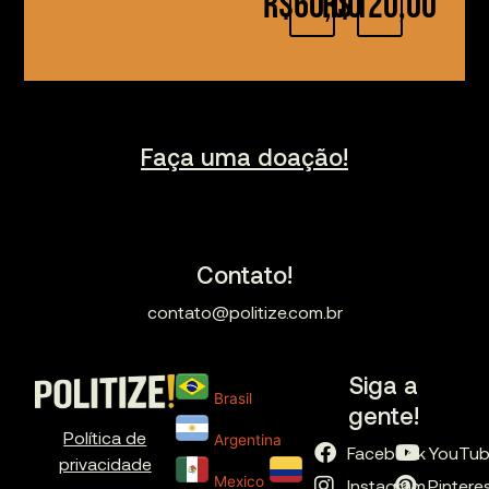
R$60,00
R$120,00
Faça uma doação!
Contato!
contato@politize.com.br
Siga a
Brasil
gente!
Política de
Argentina
Facebook
YouTu
privacidade
Mexico
Instagram
Pintere