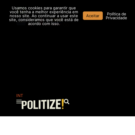
Ir
Usamos cookies para garantir que
para
você tenha a melhor experiência em
Política de
nosso site. Ao continuar a usar este
Aceitar
o
Privacidade
site, consideramos que você está de
conteúdo
acordo com isso.
AR
MX
CO
INT
Pesquisar
...