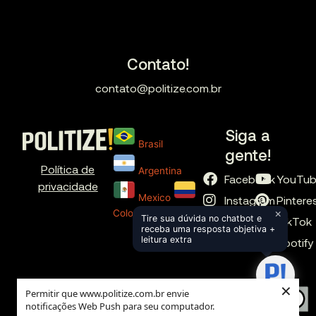
Contato!
contato@politize.com.br
Siga a
Brasil
gente!
Política de
Argentina
Facebook
YouTu
privacidade
Mexico
Instagram
Pintere
×
Colombia
Tire sua dúvida no chatbot e
X
TikTok
receba uma resposta objetiva +
leitura extra
LinkedIn
Spotify
×
Permitir que www.politize.com.br envie
notificações Web Push para seu computador.