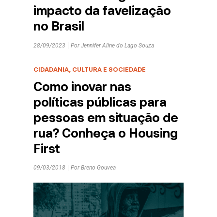
impacto da favelização
no Brasil
28/09/2023
Por
Jennifer Aline do Lago Souza
CIDADANIA, CULTURA E SOCIEDADE
Como inovar nas
políticas públicas para
pessoas em situação de
rua? Conheça o Housing
First
09/03/2018
Por
Breno Gouvea