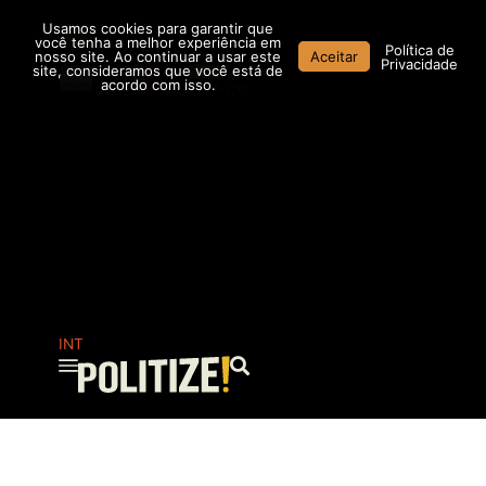
Ir
Usamos cookies para garantir que
para
você tenha a melhor experiência em
Política de
nosso site. Ao continuar a usar este
Aceitar
o
Privacidade
site, consideramos que você está de
conteúdo
acordo com isso.
AR
MX
CO
INT
Pesquisar
...