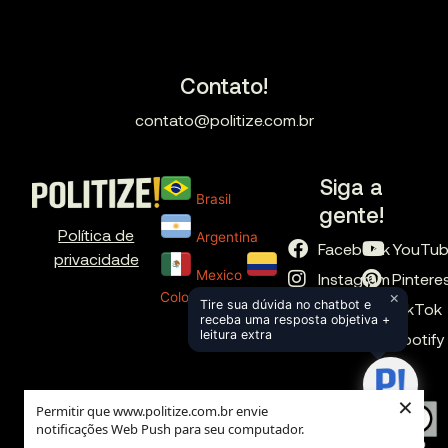
Contato!
contato@politize.com.br
Siga a
Brasil
gente!
Política de
Argentina
Facebook
YouTu
privacidade
Mexico
Instagram
Pintere
×
Colombia
Tire sua dúvida no chatbot e
X
TikTok
receba uma resposta objetiva +
leitura extra
LinkedIn
Spotify
×
Permitir que www.politize.com.br envie
notificações Web Push para seu computador.