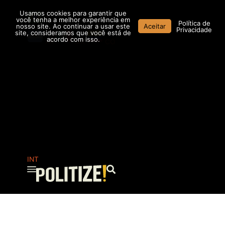
Ir
Usamos cookies para garantir que
para
você tenha a melhor experiência em
Política de
nosso site. Ao continuar a usar este
Aceitar
o
Privacidade
site, consideramos que você está de
conteúdo
acordo com isso.
AR
MX
CO
INT
Pesquisar
...