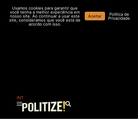
Ir
Usamos cookies para garantir que
para
você tenha a melhor experiência em
Política de
nosso site. Ao continuar a usar este
Aceitar
o
Privacidade
site, consideramos que você está de
conteúdo
acordo com isso.
AR
MX
CO
INT
Pesquisar
...