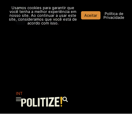
Ir
Usamos cookies para garantir que
para
você tenha a melhor experiência em
Política de
nosso site. Ao continuar a usar este
Aceitar
o
Privacidade
site, consideramos que você está de
conteúdo
acordo com isso.
AR
MX
CO
INT
Pesquisar
...