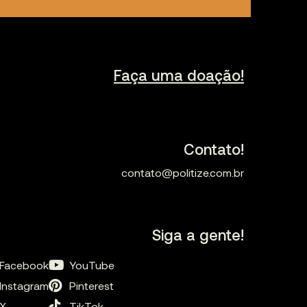
Faça uma doação!
Contato!
contato@politize.com.br
Siga a gente!
Facebook
YouTube
Instagram
Pinterest
X
TikTok