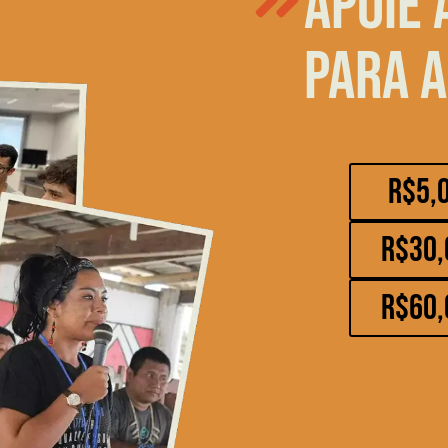
Apoie 
para a
R$5,
R$30,
R$60,