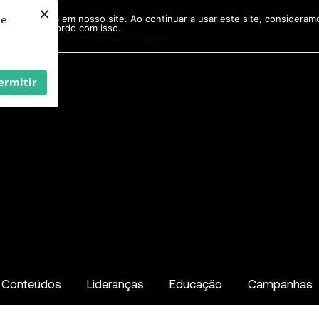
×
ie
r experiência em nosso site. Ao continuar a usar este site, considera
acordo com isso.
Pesquisar
...
ermitir
Conteúdos
Lideranças
Educação
Campanhas