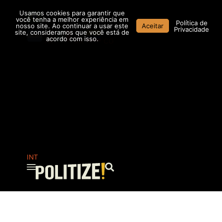
Ir
Usamos cookies para garantir que
para
você tenha a melhor experiência em
Política de
nosso site. Ao continuar a usar este
Aceitar
o
Privacidade
site, consideramos que você está de
conteúdo
acordo com isso.
AR
MX
CO
INT
Pesquisar
...