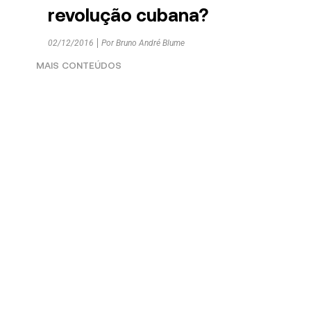
revolução cubana?
02/12/2016
Por
Bruno André Blume