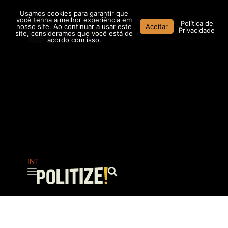
Ir
Usamos cookies para garantir que
para
você tenha a melhor experiência em
Política de
nosso site. Ao continuar a usar este
Aceitar
o
Privacidade
site, consideramos que você está de
conteúdo
acordo com isso.
AR
MX
CO
INT
Pesquisar
...