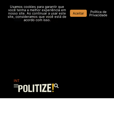
Ir
Usamos cookies para garantir que
para
você tenha a melhor experiência em
Política de
nosso site. Ao continuar a usar este
Aceitar
o
Privacidade
site, consideramos que você está de
conteúdo
acordo com isso.
AR
MX
CO
INT
Pesquisar
...