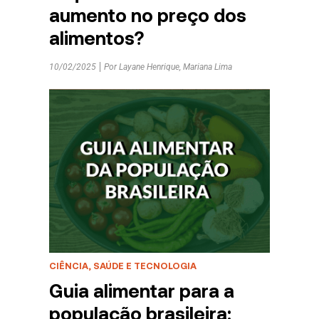
aumento no preço dos
alimentos?
10/02/2025
Por
Layane Henrique
,
Mariana Lima
CIÊNCIA, SAÚDE E TECNOLOGIA
Guia alimentar para a
população brasileira: