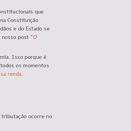
onstitucionais que
 na Constituição
adãos e do Estado se
e nosso post “
O
omia. Isso porque é
em todos os momentos
ssa renda.
a tributação ocorre no