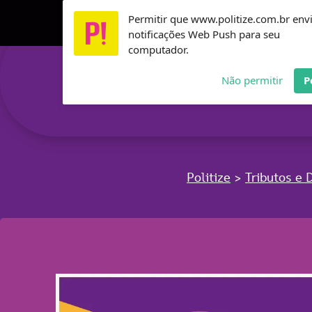
Ir
Permitir que www.politize.com.br env
Usamos cookies para garantir que você tenha a melho
para
notificações Web Push para seu
o
computador.
conteúdo
Não permitir
P
Politize
Tributos e 
>