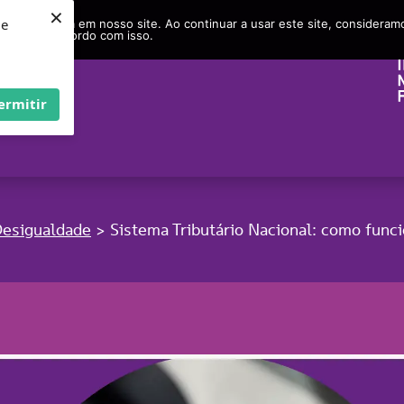
×
ie
r experiência em nosso site. Ao continuar a usar este site, considera
acordo com isso.
ermitir
Desigualdade
Sistema Tributário Nacional: como func
>