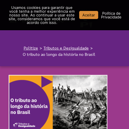
Ir
Usamos cookies para garantir que
para
você tenha a melhor experiência em
Política de
nosso site. Ao continuar a usar este
Aceitar
o
Privacidade
site, consideramos que você está de
conteúdo
acordo com isso.
Politize
>
Tributos e Desigualdade
>
O tributo ao longo da história no Brasil