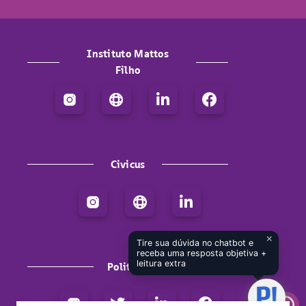
Instituto Mattos
Filho
L
F
i
a
n
c
k
e
e
b
Civicus
d
o
i
o
L
n
k
i
-
n
i
k
×
n
Tire sua dúvida no chatbot e
e
receba uma resposta objetiva +
leitura extra
Politize!
d
i
Twitter
Linkedin-
Facebook
n