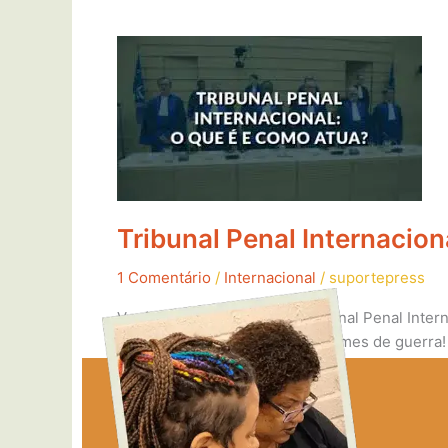
Tribunal
Penal
Internacional:
o
que
é
e
como
Tribunal Penal Internacion
atua?
1 Comentário
/
Internacional
/
suportepress
Você sabia que existe um Tribunal Penal Inte
por exemplo, pelos famosos crimes de guerra!
Read More »