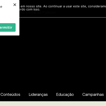
×
ie
r experiência em nosso site. Ao continuar a usar este site, considera
acordo com isso.
Pesquisar
...
ermitir
Conteúdos
Lideranças
Educação
Campanhas