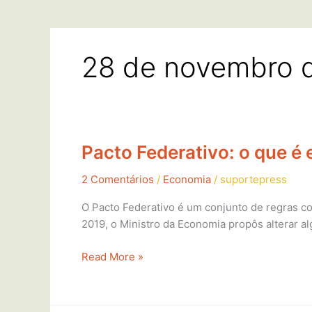
28 de novembro 
Pacto Federativo: o que é
Pacto
Federativo:
2 Comentários
/
Economia
/
suportepress
o
que
O Pacto Federativo é um conjunto de regras co
é
2019, o Ministro da Economia propôs alterar
e
o
Read More »
que
pode
mudar?