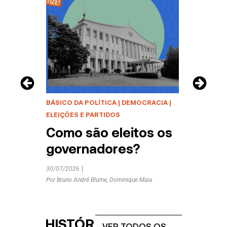
E
BÁSICO DA POLÍTICA
|
DEMOCRACIA
|
BÁSIC
ELEIÇÕES E PARTIDOS
Pod
Como são eleitos os
Est
governadores?
com
30/07/2026
23/07/
Por
Bruno André Blume
,
Dominique Maia
HISTÓR
VER TODOS OS