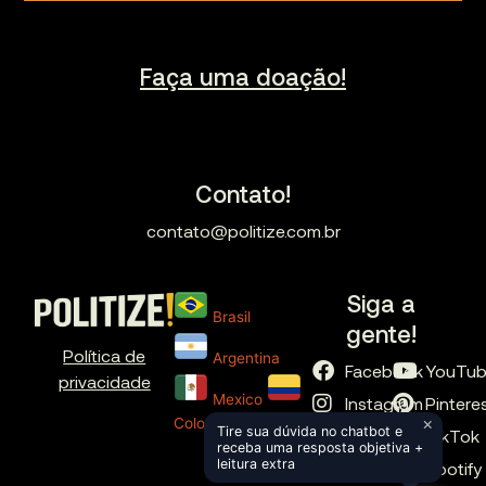
Faça uma doação!
Contato!
contato@politize.com.br
Siga a
Brasil
gente!
Política de
Argentina
Facebook
YouTu
privacidade
Mexico
Instagram
Pintere
×
Colombia
Tire sua dúvida no chatbot e
X
TikTok
receba uma resposta objetiva +
leitura extra
LinkedIn
Spotify