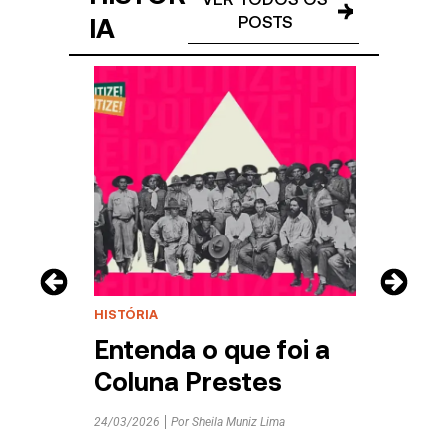
IA
POSTS
HISTÓRIA
CIDAD
HISTÓ
Entenda o que foi a
Irã
ha
Coluna Prestes
pre
24/03/2026
Por
Sheila Muniz Lima
11/03/