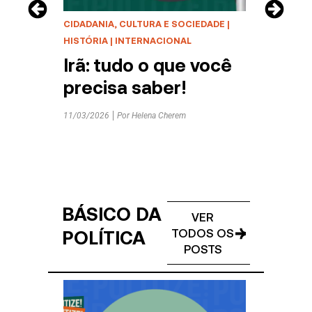
DE
CIDADANIA, CULTURA E SOCIEDADE
|
CIDAD
HISTÓRIA
|
INTERNACIONAL
on?
O q
Irã: tudo o que você
ter
precisa saber!
11/03/
Por
Danu
11/03/2026
Por
Helena Cherem
BÁSICO DA
VER
POLÍTICA
TODOS OS
POSTS