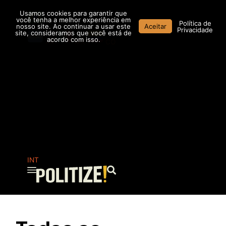
Ir
Usamos cookies para garantir que
para
você tenha a melhor experiência em
Política de
nosso site. Ao continuar a usar este
Aceitar
o
Privacidade
site, consideramos que você está de
conteúdo
acordo com isso.
AR
MX
CO
INT
Pesquisar
...