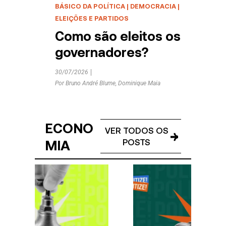
E
BÁSICO DA POLÍTICA
|
DEMOCRACIA
|
BÁSIC
ELEIÇÕES E PARTIDOS
ELEIÇ
Como são eleitos os
Pre
governadores?
Rep
ele
30/07/2026
Por
Bruno André Blume
,
Dominique Maia
16/07/
ECONO
VER TODOS OS
MIA
POSTS