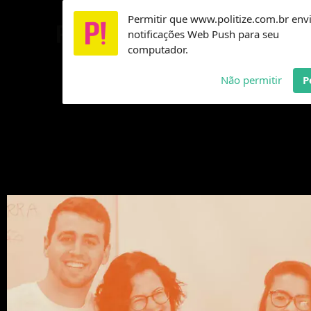
Ir
Permitir que www.politize.com.br env
Usamos cookies para garantir que você tenha a melho
para
Pesquisar
notificações Web Push para seu
o
...
computador.
conteúdo
Não permitir
P
10 anos Politize!
Institucional