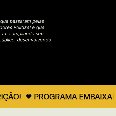
s que passaram pelas
res Politize! e que
ndo e ampliando seu
público, desenvolvendo
!
PROGRAMA EMBAIXADORES 