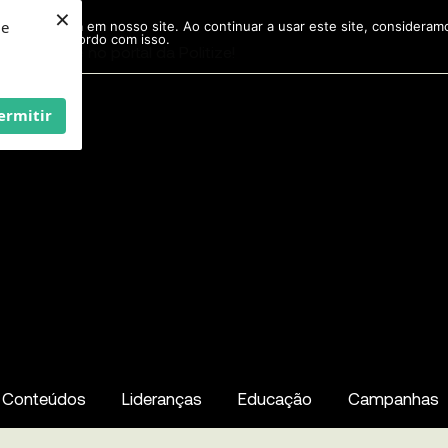
×
ie
r experiência em nosso site. Ao continuar a usar este site, considera
acordo com isso.
Pesquisar
...
ermitir
Conteúdos
Lideranças
Educação
Campanhas