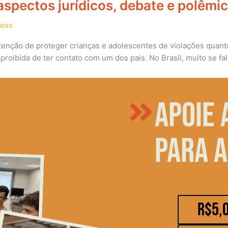
 aspectos jurídicos, debate e polêmi
ress
etenção de proteger crianças e adolescentes de violações quanto
roibida de ter contato com um dos pais. No Brasil, muito se fa
Apoie 
para a
R$5,