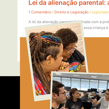
Lei da alienação parental:
1 Comentário
/
Direito e Legislação
/
suportep
A lei da alienação parental foi criada com a pr
acontece, por exemplo, quando essa criança é p
sabe de onde […]
Read More »