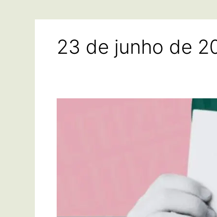
23 de junho de 2
Lei
da
alienação
parental:
aspectos
jurídicos,
debate
e
polêmicas