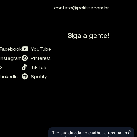
contato@politize.com.br
Siga a gente!
Facebook
YouTube
Instagram
Pinterest
X
TikTok
LinkedIn
Spotify
×
Tire sua dúvida no chatbot e receba uma