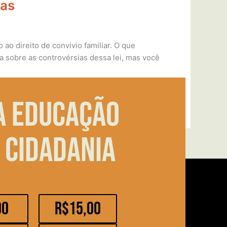
cas
 ao direito de convivio familiar. O que
la sobre as controvérsias dessa lei, mas você
a educação
 cidadania
00
R$15,00