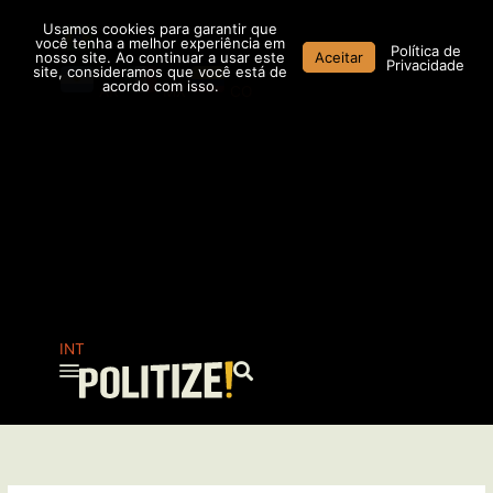
Ir
Usamos cookies para garantir que
para
você tenha a melhor experiência em
Política de
nosso site. Ao continuar a usar este
Aceitar
o
Privacidade
site, consideramos que você está de
conteúdo
acordo com isso.
AR
MX
CO
INT
Pesquisar
...