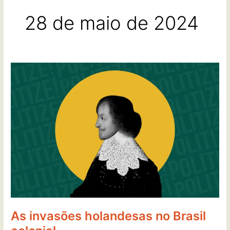
28 de maio de 2024
As
invasões
holandesas
no
Brasil
colonial
As invasões holandesas no Brasil