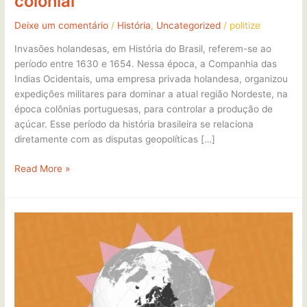
colonial
Deixe um comentário
/
História
,
Uncategorized
/
politize
Invasões holandesas, em História do Brasil, referem-se ao
período entre 1630 e 1654. Nessa época, a Companhia das
Indias Ocidentais, uma empresa privada holandesa, organizou
expedições militares para dominar a atual região Nordeste, na
época colônias portuguesas, para controlar a produção de
açúcar. Esse período da história brasileira se relaciona
diretamente com as disputas geopolíticas […]
Read More »
Europa
Ocidental
e
Oriental:
uma
perspectiva