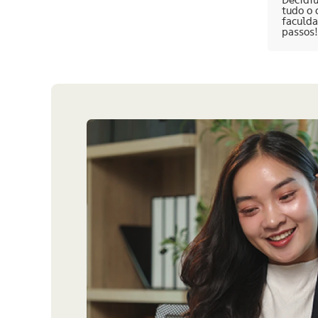
tudo o 
faculd
passos!