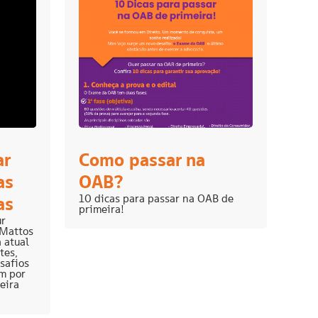
ar
Como passar na
as
OAB?
10 dicas para passar na OAB de
as
primeira!
ur
 Mattos
 atual
tes,
safios
m por
eira