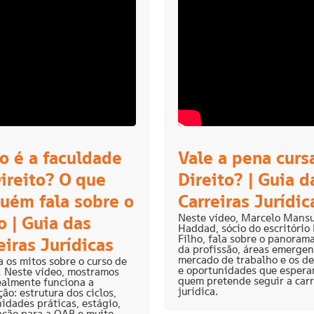
 é a faculdade
Vale a pena curs
ireito? O que
Direito? | Guia d
uém fala sobre o
Carreiras Jurídic
Neste vídeo, Marcelo Mans
o | Guia das
Haddad, sócio do escritório
Filho, fala sobre o panorama
eiras Jurídicas
da profissão, áreas emergen
mercado de trabalho e os de
 os mitos sobre o curso de
e oportunidades que espera
! Neste vídeo, mostramos
quem pretende seguir a carr
ealmente funciona a
jurídica.
ão: estrutura dos ciclos,
idades práticas, estágio,
ação para a OAB e muito