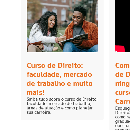
Curso de Direito:
Como
faculdade, mercado
de D
de trabalho e muito
ning
mais!
curs
Saiba tudo sobre o curso de Direito:
Carr
faculdade, mercado de trabalho,
áreas de atuação e como planejar
Esqueça
sua carreira.
Direito
como r
graduaç
oportun
prepar