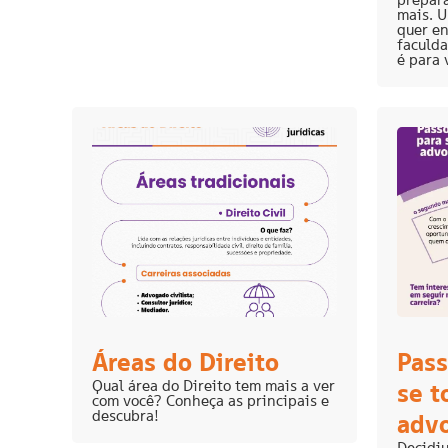
mais. 
quer en
faculda
é para 
Áreas do Direito
Pass
Qual área do Direito tem mais a ver
se t
com você? Conheça as principais e
descubra!
adv
Decidiu