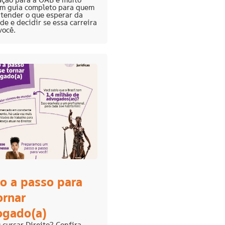
Um guia completo para quem
tender o que esperar da
de e decidir se essa carreira
você.
o a passo para
ornar
ogado(a)
 cursar Direito? Confira