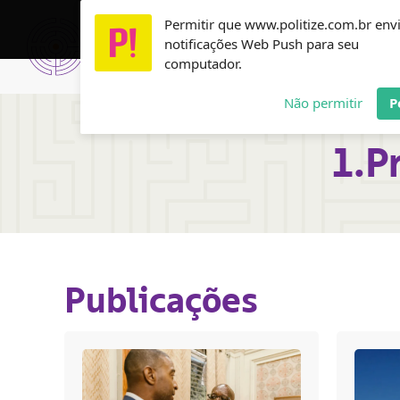
Ir
Permitir que www.politize.com.br env
Usamos cookies para garantir que você tenha a melho
para
Home
notificações Web Push para seu
o
computador.
conteúdo
Não permitir
P
1.
P
Publicações