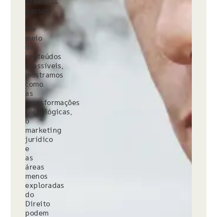
próximos
passos.
Por
meio
de
conteúdos
acessíveis,
mostramos
como
as
transformações
tecnológicas,
o
marketing
jurídico
e
as
áreas
menos
exploradas
do
Direito
podem