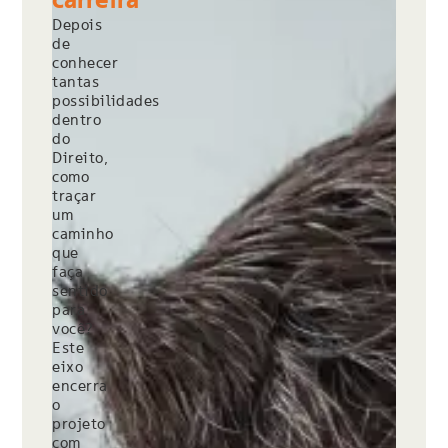
Depois
de
conhecer
tantas
possibilidades
dentro
do
Direito,
como
traçar
um
caminho
que
faça
sentido
para
você?
Este
eixo
encerra
o
projeto
com