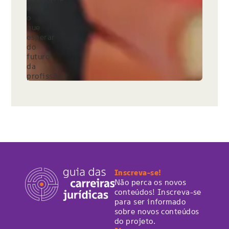
e
o
que
esperar
do
futuro
da
profissão.
Inscreva-se!
Não perca os novos
conteúdos! Inscreva-se
para ser informado
sobre novos conteúdos
do projeto.