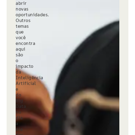
abrir
novas
oportunidades.
Outros
temas
que
você
encontra
aqui
são
o
impacto
da
Inteligência
Artificial
e
do
Big
Data
no
dia
a
dia
dos