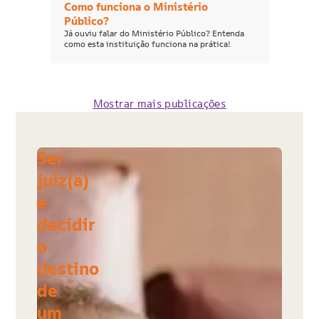
Como funciona o Ministério
Público?
Já ouviu falar do Ministério Público? Entenda
como esta instituição funciona na prática!
Mostrar mais publicações
Ser
juiz(a)
e
decidir
o
destino
de
um