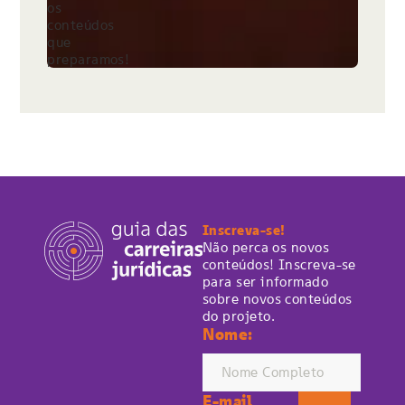
os
conteúdos
que
preparamos!
Inscreva-se!
Não perca os novos
conteúdos! Inscreva-se
para ser informado
sobre novos conteúdos
do projeto.
Nome:
E-mail