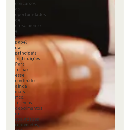
concursos,
as
oportunidades
de
crescimento
e
o
papel
das
principais
instituições.
Para
tornar
esse
conteúdo
ainda
mais
rico,
teremos
depoimentos
de
convidados
renomados,