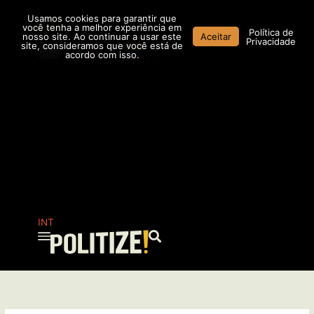
Ir
Usamos cookies para garantir que
para
você tenha a melhor experiência em
Política de
nosso site. Ao continuar a usar este
Aceitar
o
Privacidade
site, consideramos que você está de
conteúdo
acordo com isso.
AR
MX
CO
INT
Pesquisar
...