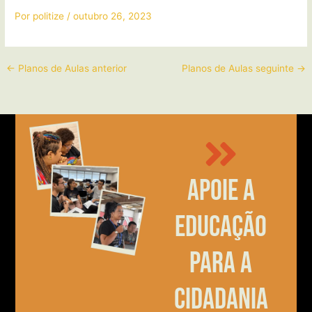
Por
politize
/
outubro 26, 2023
←
Planos de Aulas anterior
Planos de Aulas seguinte
→
Apoie a
educação
para a
cidadania