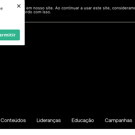
×
ie
r experiência em nosso site. Ao continuar a usar este site, considera
acordo com isso.
Pesquisar
...
ermitir
Conteúdos
Lideranças
Educação
Campanhas