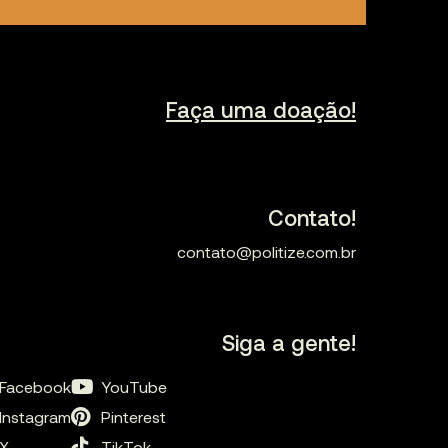
Faça uma doação!
Contato!
contato@politize.com.br
Siga a gente!
Facebook
YouTube
Instagram
Pinterest
X
TikTok