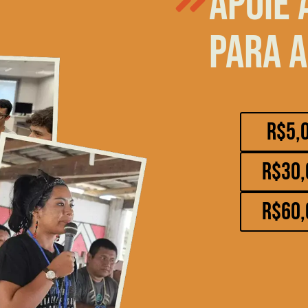
Apoie 
para a
R$5,
R$30,
R$60,