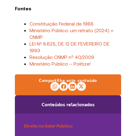
Fontes
Constituição Federal de 1988
Ministério Público: um retrato (2024)
–
CNMP
LEI Nº 8.625, DE 12 DE FEVEREIRO DE
1993
Resolução CNMP nº 40/2009
Ministério Público – Politize!
Compartilhe este conteúdo
Conteúdos relacionados
Direito no Setor Público: