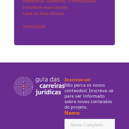
Assessor(a) Jurídico(a): 3 motivos para
considerar essa carreira
Carla da Silva Oliveira
24/02/2026
Inscreva-se!
Não perca os novos
conteúdos! Inscreva-se
para ser informado
sobre novos conteúdos
do projeto.
Nome: