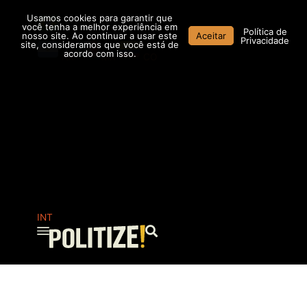
Ir
Usamos cookies para garantir que
para
você tenha a melhor experiência em
Política de
nosso site. Ao continuar a usar este
Aceitar
o
Privacidade
site, consideramos que você está de
conteúdo
acordo com isso.
AR
MX
CO
INT
Pesquisar
...