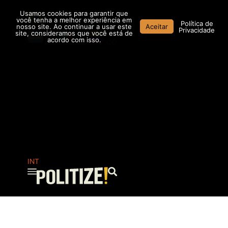
Ir
Usamos cookies para garantir que
para
você tenha a melhor experiência em
Política de
nosso site. Ao continuar a usar este
Aceitar
o
Privacidade
site, consideramos que você está de
conteúdo
acordo com isso.
AR
MX
CO
INT
Pesquisar
...