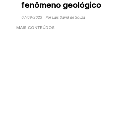
fenômeno geológico
07/09/2023
Por
Laís David de Souza