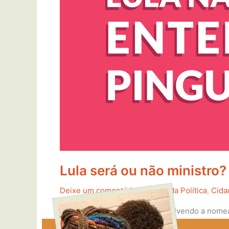
Lula será ou não ministro
Deixe um comentário
/
Básico da Política
,
Cida
Entenda a briga na Justiça envolvendo a nomea