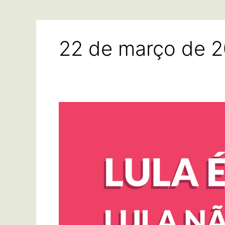
22 de março de 
Lula
será
ou
não
ministro? Entenda
a
questão