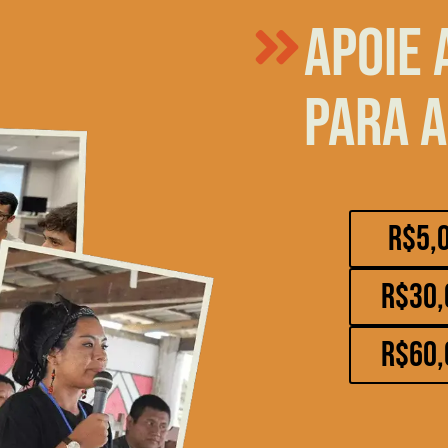
Apoie 
para a
R$5,
R$30,
R$60,