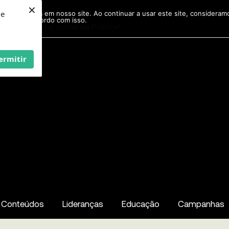
×
ie
r experiência em nosso site. Ao continuar a usar este site, considera
acordo com isso.
Pesquisar
...
ermitir
Conteúdos
Lideranças
Educação
Campanhas