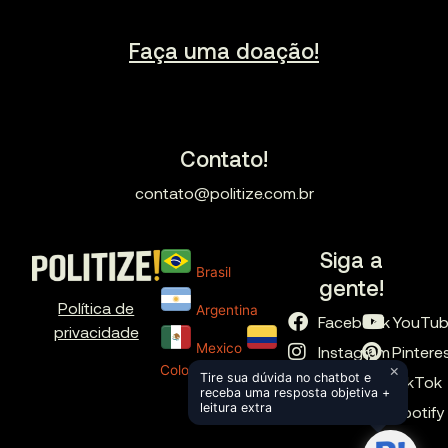
Faça uma doação!
Contato!
contato@politize.com.br
Siga a
Brasil
gente!
Política de
Argentina
Facebook
YouTu
privacidade
Mexico
Instagram
Pintere
×
Colombia
Tire sua dúvida no chatbot e
X
TikTok
receba uma resposta objetiva +
leitura extra
LinkedIn
Spotify