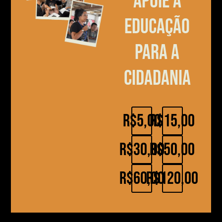
Apoie a
educação
para a
cidadania
R$5,00
R$15,00
R$30,00
R$50,00
R$60,00
R$120,00