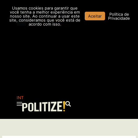
Ir
Usamos cookies para garantir que
para
você tenha a melhor experiência em
Política de
nosso site. Ao continuar a usar este
Aceitar
o
Privacidade
site, consideramos que você está de
conteúdo
acordo com isso.
AR
MX
CO
INT
Pesquisar
...