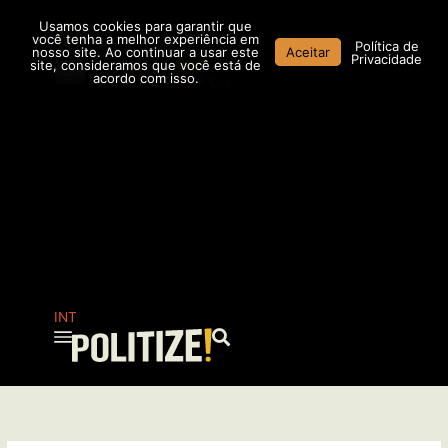
Ir
Usamos cookies para garantir que
para
você tenha a melhor experiência em
Política de
nosso site. Ao continuar a usar este
Aceitar
o
Privacidade
site, consideramos que você está de
conteúdo
acordo com isso.
AR
MX
CO
INT
Pesquisar
...