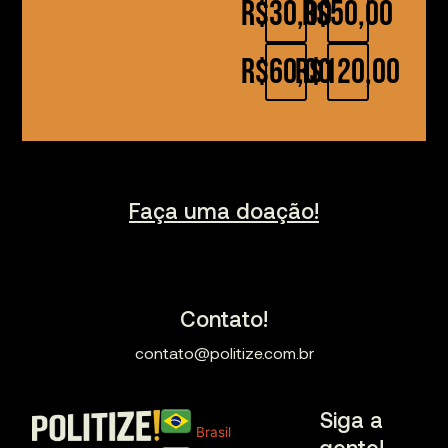
R$30,00
R$50,00
R$60,00
R$120,00
Faça uma doação!
Contato!
contato@politize.com.br
Siga a
Brasil
gente!