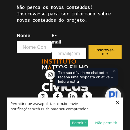
Não perca os novos conteúdos!
Inscreva-se para ser informado sobre
novos conteúdos do projeto.
Nome
E-
(obrigatório)
mail
(obrigatório)
Inscrever-
me
×
I
L
M
Tire sua dúvida no chatbot e
n
i
o
receba uma resposta objetiva +
s
n
u
leitura extra
t
k
s
a
e
e
I
F
L
M
g
d
-
n
a
i
o
×
r
i
p
s
c
n
u
Permitir que www.politize.com.br envie
a
n
o
t
e
k
s
notificações Web Push para seu computador.
m
-
i
a
b
e
e
Instagram
Twitter
Facebook-
Tiktok
Linkedin-
Youtube
Mouse-
Pinterest-
i
n
g
o
d
-
f
in
pointer
p
n
t
Permitir
Não permitir
r
o
i
p
e
a
k
n
o