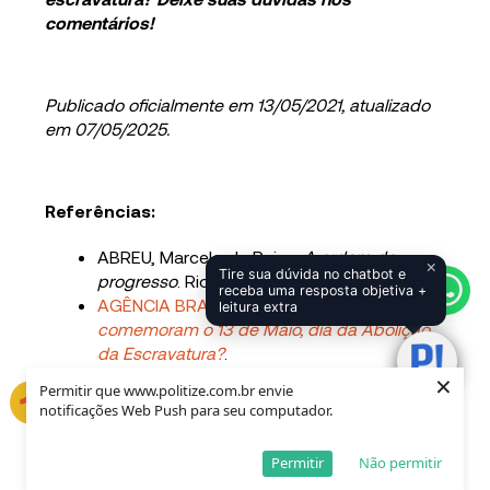
comentários!
Publicado oficialmente em 13/05/2021, atualizado
em 07/05/2025.
Referências:
ABREU, Marcelo de Paiva.
A ordem do
×
Tire sua dúvida no chatbot e
progresso
. Rio de Janeiro: Elsevier, 2014.
receba uma resposta objetiva +
AGÊNCIA BRASIL.
Por que os negros não
leitura extra
comemoram o 13 de Maio, dia da Abolição
da Escravatura?
.
×
ALMEIDA, João Daniel Lima de.
Manual do
Permitir que www.politize.com.br envie
Candidato: História do Brasil
. Brasília: Funag,
notificações Web Push para seu computador.
2013.
CARVALHO, José Murilo de.
História do Brasil
Permitir
Não permitir
Nação: A Construção Nacional
. Rio de