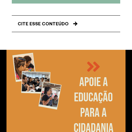
CITE ESSE CONTEÚDO
Apoie a
educação
para a
cidadania