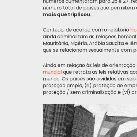
números aumentaram para 26 e 27, resp
número total de países que permitem o
mais que triplicou
.
Contudo, de acordo com o relatório
Ho
ainda criminalizam as relações homoafet
Mauritânia, Nigéria, Arábia Saudita e 
que se relacionam sexualmente com 
Ainda em relação às leis de orientaçã
mundial
que retrata as leis relativas a
mundo. Os países são divididos em seis c
proteção ampla, (iii) proteção ao empr
proteção / sem criminalização e (vi) cr