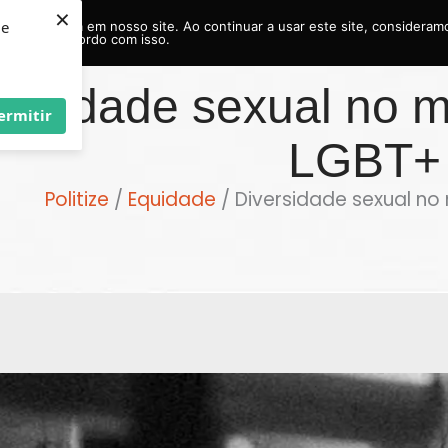
×
ie
r experiência em nosso site. Ao continuar a usar este site, considera
acordo com isso.
ersidade sexual no m
ermitir
LGBT+
Politize
Equidade
Diversidade sexual no
/
/