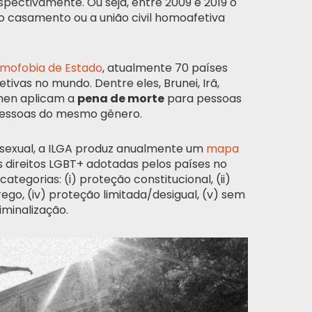
ectivamente. Ou seja, entre 2009 e 2019 o
 casamento ou a união civil homoafetiva
mofobia de Estado
, atualmente 70 países
ivas no mundo. Dentre eles, Brunei, Irã,
Iêmen aplicam a
pena de morte
para pessoas
pessoas do mesmo gênero.
o sexual, a ILGA produz anualmente um
mapa
os direitos LGBT+ adotadas pelos países no
ategorias: (i) proteção constitucional, (ii)
ego, (iv) proteção limitada/desigual, (v) sem
iminalização.