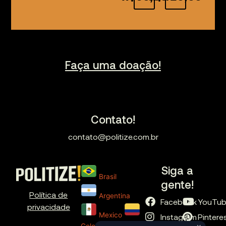
Faça uma doação!
Contato!
contato@politize.com.br
Siga a
Brasil
gente!
Política de
Argentina
Facebook
YouTu
privacidade
Mexico
Instagram
Pintere
Colombia