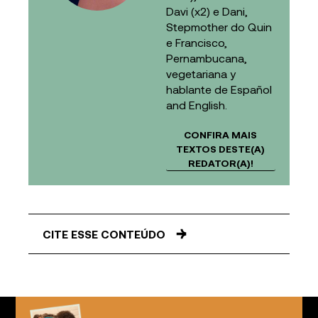
Davi (x2) e Dani,
Stepmother do Quin
e Francisco,
Pernambucana,
vegetariana y
hablante de Español
and English.
CONFIRA MAIS
TEXTOS DESTE(A)
REDATOR(A)!
CITE ESSE CONTEÚDO