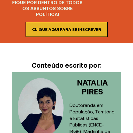
FIQUE POR DENTRO DE TODOS
OS ASSUNTOS SOBRE
POLÍTICA!
CLIQUE AQUI PARA SE INSCREVER
Conteúdo escrito por:
NATALIA
PIRES
Doutoranda em
População, Território
e Estatísticas
Públicas (ENCE-
IBGE), Madrinha de