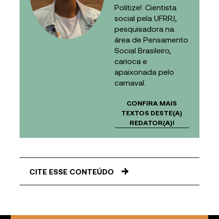
Politize!. Cientista
social pela UFRRJ,
pesquisadora na
área de Pensamento
Social Brasileiro,
carioca e
apaixonada pelo
carnaval.
CONFIRA MAIS
TEXTOS DESTE(A)
REDATOR(A)!
CITE ESSE CONTEÚDO