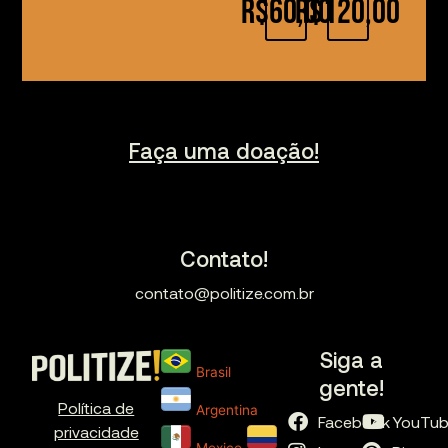
R$60,00
R$120,00
Faça uma doação!
Contato!
contato@politize.com.br
Siga a
Brasil
gente!
Política de
Argentina
Facebook
YouTu
privacidade
Mexico