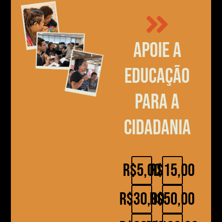
Apoie a
educação
para a
cidadania
R$5,00
R$15,00
R$30,00
R$50,00