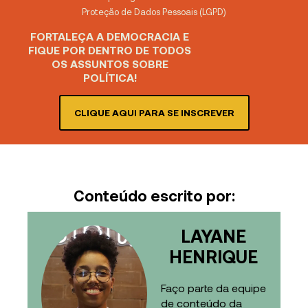
Proteção de Dados Pessoais (LGPD)
FORTALEÇA A DEMOCRACIA E
FIQUE POR DENTRO DE TODOS
OS ASSUNTOS SOBRE
POLÍTICA!
CLIQUE AQUI PARA SE INSCREVER
Conteúdo escrito por:
LAYANE
HENRIQUE
Faço parte da equipe
de conteúdo da