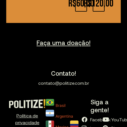
R$60,00
R$120,00
Faça uma doação!
Contato!
contato@politize.com.br
Siga a
Brasil
gente!
Política de
Argentina
Facebook
YouTu
privacidade
Mexico