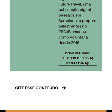
FutureTravel, uma
publicação digital
baseada em
Barcelona, e preparo
palestrantes no
TEDxBlumenau
como voluntária
desde 2016.
CONFIRA MAIS
TEXTOS DESTE(A)
REDATOR(A)!
CITE ESSE CONTEÚDO