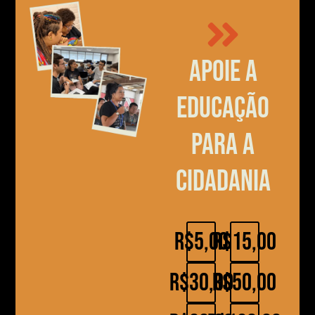
Apoie a
educação
para a
cidadania
R$5,00
R$15,00
R$30,00
R$50,00