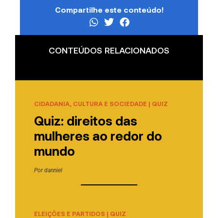
Compartilhe este conteúdo!
CONTEÚDOS RELACIONADOS
CIDADANIA, CULTURA E SOCIEDADE
|
QUIZ
Quiz: direitos das
mulheres ao redor do
mundo
Por
danniel
ELEIÇÕES E PARTIDOS
|
QUIZ