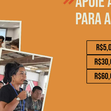
Apoie 
para a
R$5,
R$30,
R$60,