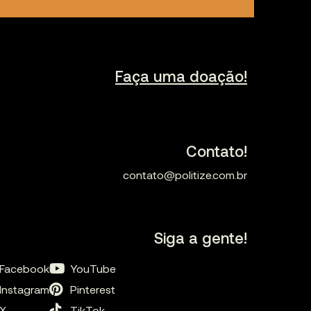
Faça uma doação!
Contato!
contato@politize.com.br
Siga a gente!
Facebook
YouTube
Instagram
Pinterest
X
TikTok