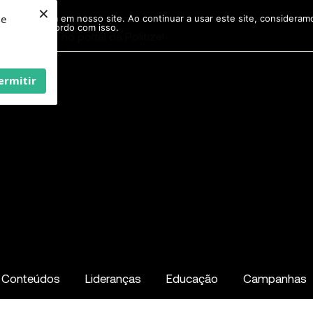
×
ie
r experiência em nosso site. Ao continuar a usar este site, considera
acordo com isso.
Pesquisar
...
ermitir
Conteúdos
Lideranças
Educação
Campanhas