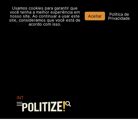
Ir
Usamos cookies para garantir que
para
você tenha a melhor experiência em
Política de
nosso site. Ao continuar a usar este
Aceitar
o
Privacidade
site, consideramos que você está de
conteúdo
acordo com isso.
AR
MX
CO
INT
Pesquisar
...