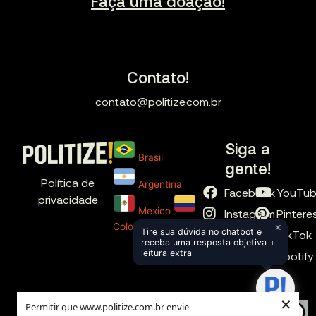
Faça uma doação!
Contato!
contato@politize.com.br
Siga a
Brasil
gente!
Política de
Argentina
Facebook
YouTu
privacidade
Mexico
Instagram
Pintere
×
Colombia
Tire sua dúvida no chatbot e
X
TikTok
receba uma resposta objetiva +
leitura extra
LinkedIn
Spotify
×
Permitir que www.politize.com.br envie