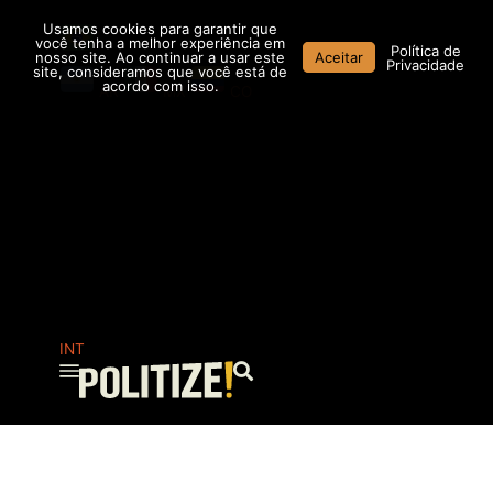
Ir
Usamos cookies para garantir que
para
você tenha a melhor experiência em
Política de
nosso site. Ao continuar a usar este
Aceitar
o
Privacidade
site, consideramos que você está de
conteúdo
acordo com isso.
AR
MX
CO
INT
Pesquisar
...