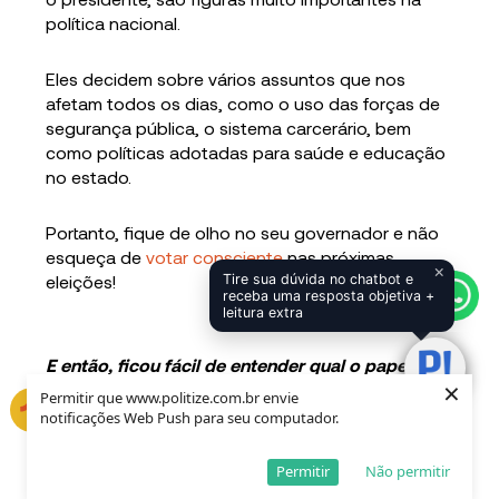
política nacional.
Eles decidem sobre vários assuntos que nos
afetam todos os dias, como o uso das forças de
segurança pública, o sistema carcerário, bem
como políticas adotadas para saúde e educação
no estado.
Portanto, fique de olho no seu governador e não
esqueça de
votar consciente
nas próximas
×
eleições!
Tire sua dúvida no chatbot e
receba uma resposta objetiva +
leitura extra
E então, ficou fácil de entender qual o papel de
×
um governador? Se ficou alguma dúvida, deixe
Permitir que www.politize.com.br envie
nos comentários!
notificações Web Push para seu computador.
Permitir
Não permitir
Publicado em 24 de março de 2017. Atualizado