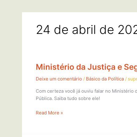
24 de abril de 20
Ministério da Justiça e Se
Ministério
da
Deixe um comentário
/
Básico da Política
/
sup
Justiça
e
Com certeza você já ouviu falar no Ministério
Segurança
Pública. Saiba tudo sobre ele!
Pública:
o
Read More »
que
faz?