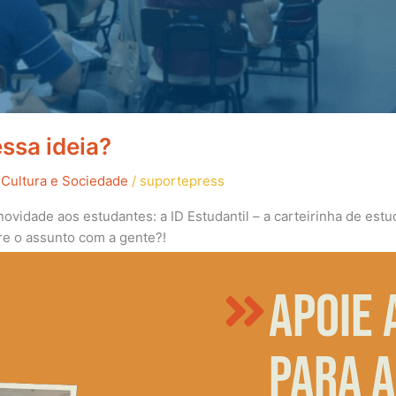
essa ideia?
 Cultura e Sociedade
/
suportepress
vidade aos estudantes: a ID Estudantil – a carteirinha de estu
e o assunto com a gente?!
Apoie 
para a