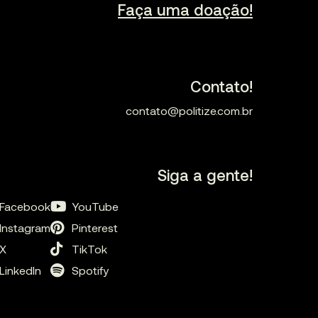
Faça uma doação!
Contato!
contato@politize.com.br
Siga a gente!
Facebook
YouTube
Instagram
Pinterest
X
TikTok
LinkedIn
Spotify