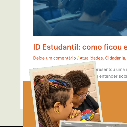
ID Estudantil: como ficou 
Deixe um comentário
/
Atualidades
,
Cidadania,
No início de 2020, o governo apresentou uma no
avançando como esperado. Vem entender sobr
Read More »