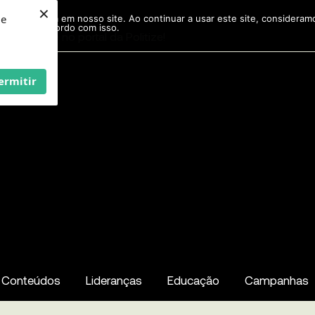
×
ie
r experiência em nosso site. Ao continuar a usar este site, considera
acordo com isso.
Pesquisar
...
ermitir
Conteúdos
Lideranças
Educação
Campanhas