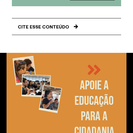
CITE ESSE CONTEÚDO
Apoie a
educação
para a
cidadania