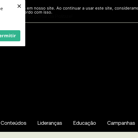
×
ie
r experiência em nosso site. Ao continuar a usar este site, considera
acordo com isso.
Pesquisar
...
ermitir
Conteúdos
Lideranças
Educação
Campanhas