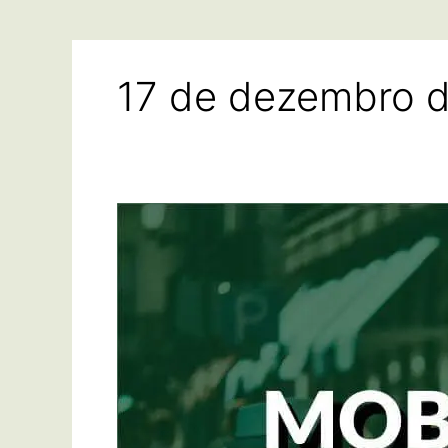
17 de dezembro 
O
que
significa
mobilidade
social?