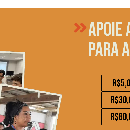
Apoie 
para a
R$5,
R$30,
R$60,