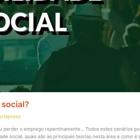
 social?
ortepress
 ou perder o emprego repentinamente… Todos estes cenários po
idade social, quais são as principais teorias nesta área e como é