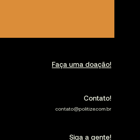
Faça uma doação!
Contato!
contato@politize.com.br
Siga a gente!