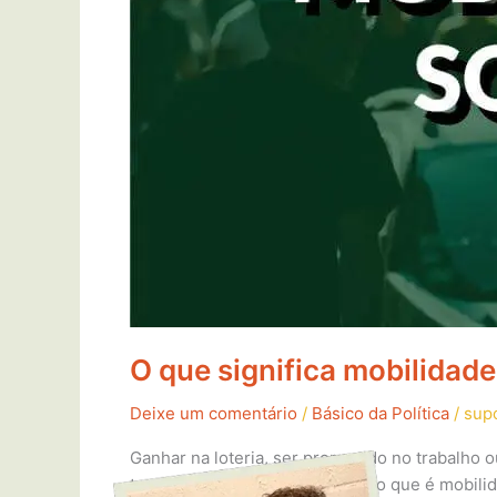
O que significa mobilidade
Deixe um comentário
/
Básico da Política
/
sup
Ganhar na loteria, ser promovido no trabalho
texto, o Politize! traz para você o que é mobil