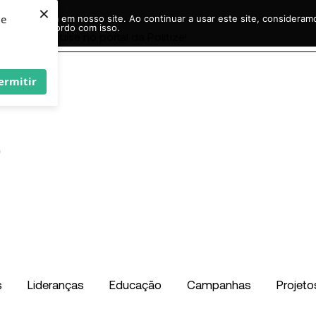
×
ie
r experiência em nosso site. Ao continuar a usar este site, considera
acordo com isso.
Pesquisar
...
ermitir
s
Lideranças
Educação
Campanhas
Projeto