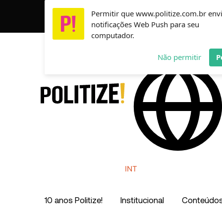
Ir
Permitir que www.politize.com.br env
Usamos cookies para garantir que você tenha a melho
para
notificações Web Push para seu
o
computador.
conteúdo
AR
MX
CO
Não permitir
P
INT
10 anos Politize!
Institucional
Conteúdo