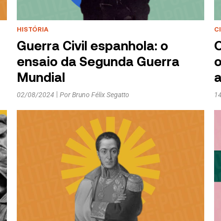
HISTÓRIA
C
Guerra Civil espanhola: o
O
ensaio da Segunda Guerra
o
Mundial
a
02/08/2024
Por
Bruno Félix Segatto
1