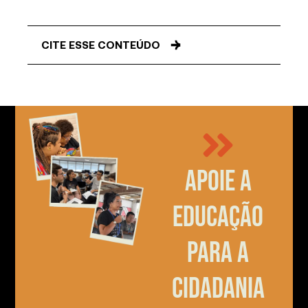
CITE ESSE CONTEÚDO
Apoie a
educação
para a
cidadania