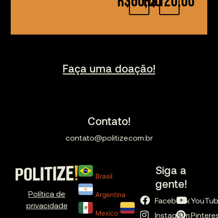
R$60,00
R$120,00
Faça uma doação!
Contato!
contato@politize.com.br
Siga a
Brasil
gente!
Política de
Argentina
Facebook
YouTu
privacidade
Mexico
Instagram
Pintere