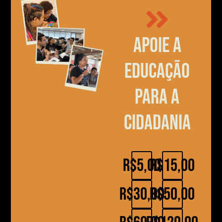
Apoie a
educação
para a
cidadania
R$5,00
R$15,00
R$30,00
R$50,00